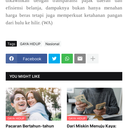
dikawinkan dengan transparansi pajak daerah dan
efisiensi belanja, dampaknya bukan hanya menahan
harga beras tetapi juga memperkuat ketahanan pangan
dari hulu ke hilir. (WA)
Tags
GAYA HIDUP
Nasional
Facebook
YOU MIGHT LIKE
GAYA HIDUP
GAYA HIDUP
Pacaran Bertahun-tahun
Dari Miskin Menuju Kaya: