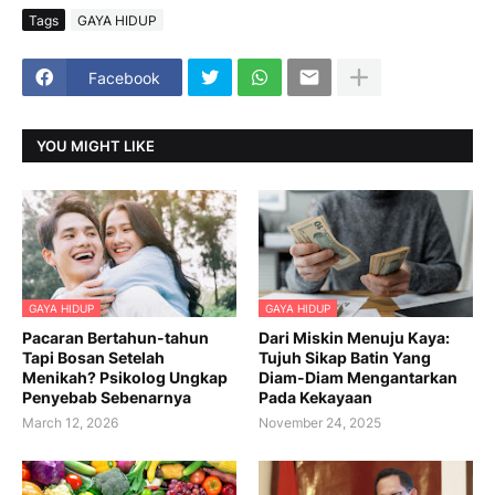
Tags
GAYA HIDUP
Facebook
YOU MIGHT LIKE
GAYA HIDUP
GAYA HIDUP
Pacaran Bertahun-tahun
Dari Miskin Menuju Kaya:
Tapi Bosan Setelah
Tujuh Sikap Batin Yang
Menikah? Psikolog Ungkap
Diam-Diam Mengantarkan
Penyebab Sebenarnya
Pada Kekayaan
March 12, 2026
November 24, 2025