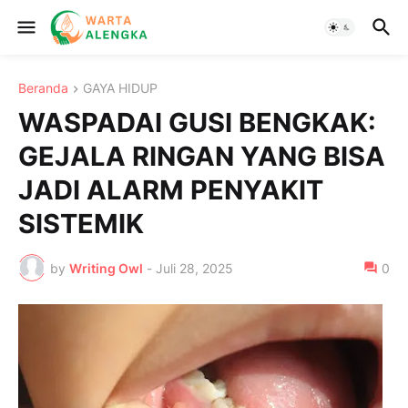
Beranda
GAYA HIDUP
WASPADAI GUSI BENGKAK:
GEJALA RINGAN YANG BISA
JADI ALARM PENYAKIT
SISTEMIK
by
Writing Owl
-
Juli 28, 2025
0