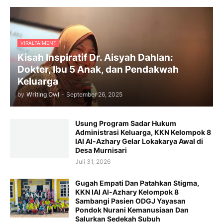
VIRALTAIMENT
Kisah Inspiratif Dr. Aisyah Dahlan:
Dokter, Ibu 5 Anak, dan Pendakwah
Keluarga
by
Writing Owl
-
September 26, 2025
Usung Program Sadar Hukum
Administrasi Keluarga, KKN Kelompok 8
IAI Al-Azhary Gelar Lokakarya Awal di
Desa Murnisari
Juli 31, 2026
Gugah Empati Dan Patahkan Stigma,
KKN IAI Al-Azhary Kelompok 8
Sambangi Pasien ODGJ Yayasan
Pondok Nurani Kemanusiaan Dan
Salurkan Sedekah Subuh