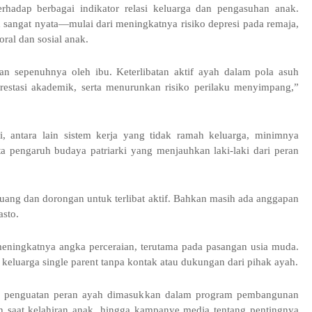
erhadap berbagai indikator relasi keluarga dan pengasuhan anak.
 sangat nyata—mulai dari meningkatnya risiko depresi pada remaja,
ral dan sosial anak.
kan sepenuhnya oleh ibu. Keterlibatan aktif ayah dalam pola asuh
prestasi akademik, serta menurunkan risiko perilaku menyimpang,”
, antara lain sistem kerja yang tidak ramah keluarga, minimnya
ta pengaruh budaya patriarki yang menjauhkan laki-laki dari peran
 ruang dan dorongan untuk terlibat aktif. Bahkan masih ada anggapan
asto.
meningkatnya angka perceraian, terutama pada pasangan usia muda.
 keluarga single parent tanpa kontak atau dukungan dari pihak ayah.
r penguatan peran ayah dimasukkan dalam program pembangunan
ah saat kelahiran anak, hingga kampanye media tentang pentingnya