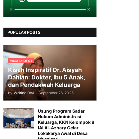
POPULAR POSTS
VIRALTAIMENT
Kisah Inspiratif Dr. Aisyah
Dahlan: Dokter, Ibu 5 Anak,
dan Pendakwah Keluarga
by
Writing Owl
-
September 26, 2025
Usung Program Sadar
Hukum Administrasi
Keluarga, KKN Kelompok 8
IAI Al-Azhary Gelar
Lokakarya Awal di Desa
Murnisari