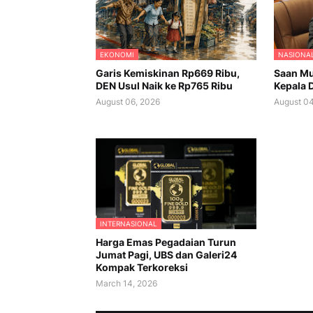
EKONOMI
NASIONA
Garis Kemiskinan Rp669 Ribu,
Saan Mu
DEN Usul Naik ke Rp765 Ribu
Kepala D
August 06, 2026
August 04
INTERNASIONAL
Harga Emas Pegadaian Turun
Jumat Pagi, UBS dan Galeri24
Kompak Terkoreksi
March 14, 2026