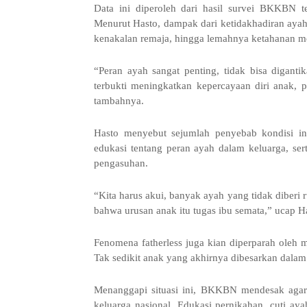
Data ini diperoleh dari hasil survei BKKBN t
Menurut Hasto, dampak dari ketidakhadiran ayah
kenakalan remaja, hingga lemahnya ketahanan mo
“Peran ayah sangat penting, tidak bisa diganti
terbukti meningkatkan kepercayaan diri anak, 
tambahnya.
Hasto menyebut sejumlah penyebab kondisi ini
edukasi tentang peran ayah dalam keluarga, ser
pengasuhan.
“Kita harus akui, banyak ayah yang tidak diberi
bahwa urusan anak itu tugas ibu semata,” ucap H
Fenomena fatherless juga kian diperparah oleh 
Tak sedikit anak yang akhirnya dibesarkan dalam
Menanggapi situasi ini, BKKBN mendesak aga
keluarga nasional. Edukasi pernikahan, cuti ay