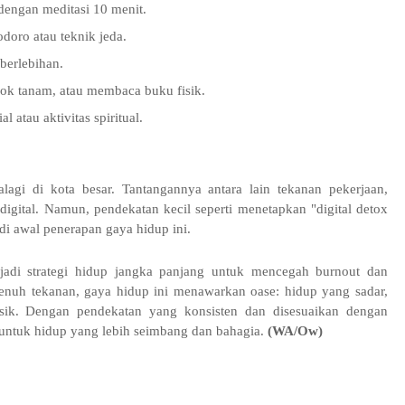
dengan meditasi 10 menit.
oro atau teknik jeda.
berlebihan.
cok tanam, atau membaca buku fisik.
 atau aktivitas spiritual.
alagi di kota besar. Tantangannya antara lain tekanan pekerjaan,
 digital. Namun, pendekatan kecil seperti menetapkan "digital detox
adi awal penerapan gaya hidup ini.
njadi strategi hidup jangka panjang untuk mencegah burnout dan
enuh tekanan, gaya hidup ini menawarkan oase: hidup yang sadar,
sik. Dengan pendekatan yang konsisten dan disesuaikan dengan
i untuk hidup yang lebih seimbang dan bahagia.
(WA/Ow)