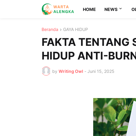
HOME
NEWS
O
Beranda
GAYA HIDUP
FAKTA TENTANG 
HIDUP ANTI-BUR
by
Writing Owl
-
Juni 15, 2025