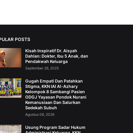
PULAR POSTS
Kisah Inspiratif Dr. Aisyah
Dahlan: Dokter, Ibu 5 Anak, dan
Pendakwah Keluarga
September 26, 2025
Gugah Empati Dan Patahkan
Stigma, KKN IAI Al-Azhary
Kelompok 8 Sambangi Pasien
ODGJ Yayasan Pondok Nurani
Kemanusiaan Dan Salurkan
Sedekah Subuh
Agustus 06, 2026
Usung Program Sadar Hukum
Administrasi Keluarga, KKN