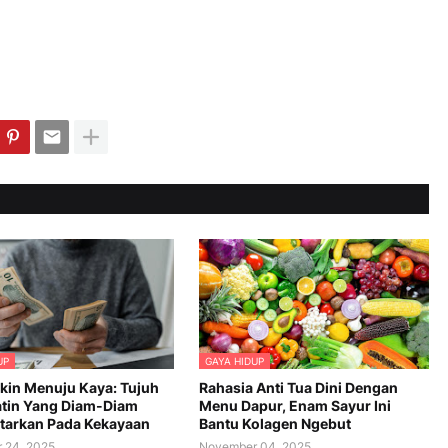
UP
GAYA HIDUP
skin Menuju Kaya: Tujuh
Rahasia Anti Tua Dini Dengan
atin Yang Diam-Diam
Menu Dapur, Enam Sayur Ini
arkan Pada Kekayaan
Bantu Kolagen Ngebut
 24, 2025
November 04, 2025