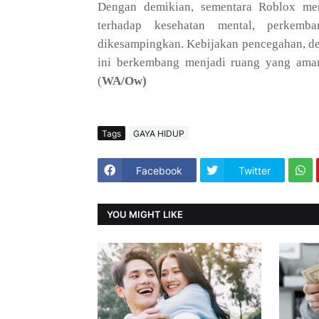
Dengan demikian, sementara Roblox men
terhadap kesehatan mental, perkemb
dikesampingkan. Kebijakan pencegahan, des
ini berkembang menjadi ruang yang am
(
WA/Ow)
Tags
GAYA HIDUP
Facebook
Twitter
YOU MIGHT LIKE