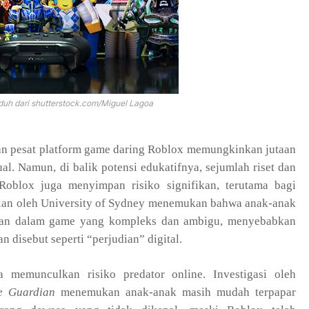
duh dari shutterstock.com/Miguel Lagoa
n pesat platform game daring Roblox memungkinkan jutaan
ual. Namun, di balik potensi edukatifnya, sejumlah riset dan
oblox juga menyimpan risiko signifikan, terutama bagi
tian oleh University of Sydney menemukan bahwa anak-anak
lian dalam game yang kompleks dan ambigu, menyebabkan
 disebut seperti “perjudian” digital.
ga memunculkan risiko predator online. Investigasi oleh
e Guardian
menemukan anak-anak masih mudah terpapar