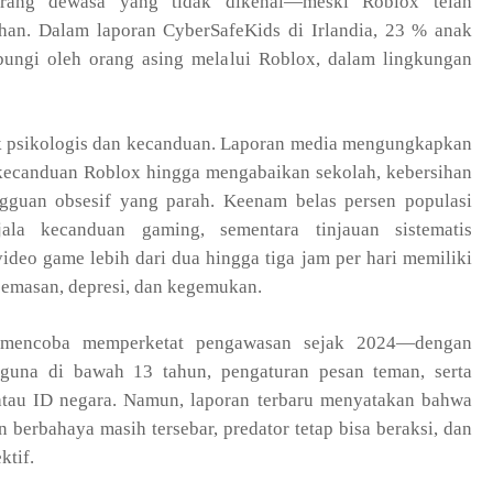
orang dewasa yang tidak dikenal—meski Roblox telah
an. Dalam laporan CyberSafeKids di Irlandia, 23 % anak
ungi oleh orang asing melalui Roblox, dalam lingkungan
 psikologis dan kecanduan. Laporan media mengungkapkan
kecanduan Roblox hingga mengabaikan sekolah, kebersihan
gguan obsesif yang parah. Keenam belas persen populasi
jala kecanduan gaming, sementara tinjauan sistematis
eo game lebih dari dua hingga tiga jam per hari memiliki
cemasan, depresi, dan kegemukan.
ah mencoba memperketat pengawasan sejak 2024—dengan
guna di bawah 13 tahun, pengaturan pesan teman, serta
 atau ID negara. Namun, laporan terbaru menyatakan bahwa
n berbahaya masih tersebar, predator tetap bisa beraksi, dan
ktif.