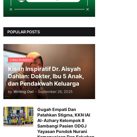
POPULAR POSTS
VIRALTAIMENT
Kisah Inspiratif Dr. Aisyah
Dahlan: Dokter, Ibu 5 Anak,
dan Pendakwah Keluarga
by
Writing Owl
-
September 26, 2025
Gugah Empati Dan
Patahkan Stigma, KKN IAI
Al-Azhary Kelompok 8
Sambangi Pasien ODGJ
Yayasan Pondok Nurani
Kemanusiaan Dan Salurkan