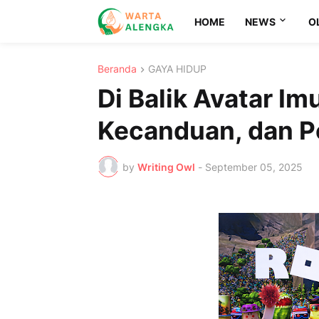
HOME
NEWS
O
Beranda
GAYA HIDUP
Di Balik Avatar I
Kecanduan, dan Pe
by
Writing Owl
-
September 05, 2025