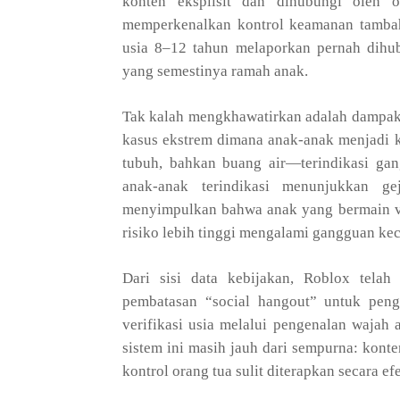
konten eksplisit dan dihubungi oleh 
memperkenalkan kontrol keamanan tambah
usia 8–12 tahun melaporkan pernah dihub
yang semestinya ramah anak.
Tak kalah mengkhawatirkan adalah dampak
kasus ekstrem dimana anak-anak menjadi 
tubuh, bahkan buang air—terindikasi gan
anak-anak terindikasi menunjukkan ge
menyimpulkan bahwa anak yang bermain vid
risiko lebih tinggi mengalami gangguan ke
Dari sisi data kebijakan, Roblox tel
pembatasan “social hangout” untuk peng
verifikasi usia melalui pengenalan wajah
sistem ini masih jauh dari sempurna: konte
kontrol orang tua sulit diterapkan secara efe