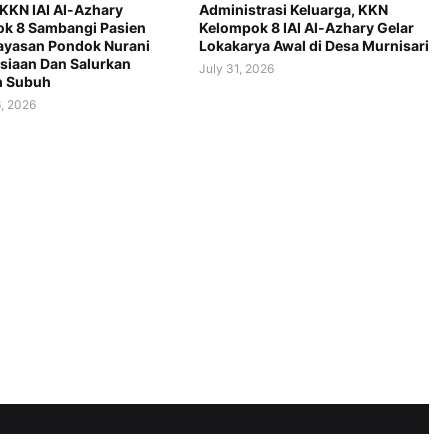
 KKN IAI Al-Azhary
Administrasi Keluarga, KKN
k 8 Sambangi Pasien
Kelompok 8 IAI Al-Azhary Gelar
yasan Pondok Nurani
Lokakarya Awal di Desa Murnisari
iaan Dan Salurkan
July 31, 2026
h Subuh
, 2026