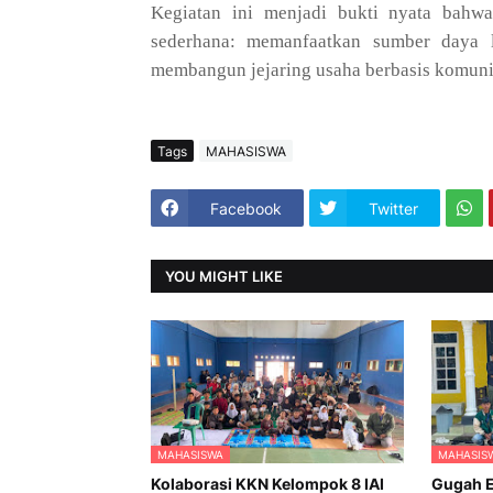
Kegiatan ini menjadi bukti nyata bahw
sederhana: memanfaatkan sumber daya 
membangun jejaring usaha berbasis komunit
Tags
MAHASISWA
Facebook
Twitter
YOU MIGHT LIKE
MAHASISWA
MAHASIS
Kolaborasi KKN Kelompok 8 IAI
Gugah E