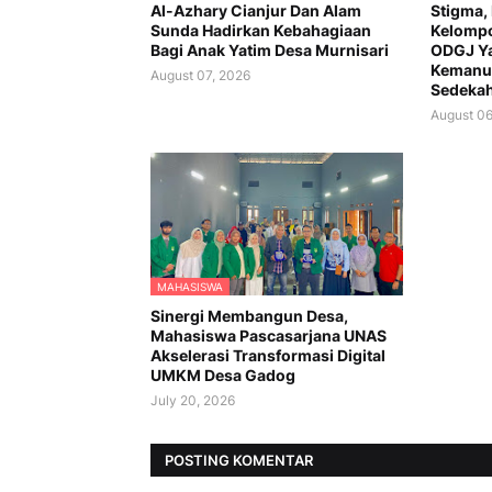
Al-Azhary Cianjur Dan Alam
Stigma,
Sunda Hadirkan Kebahagiaan
Kelompo
Bagi Anak Yatim Desa Murnisari
ODGJ Ya
Kemanus
August 07, 2026
Sedeka
August 06
MAHASISWA
Sinergi Membangun Desa,
Mahasiswa Pascasarjana UNAS
Akselerasi Transformasi Digital
UMKM Desa Gadog
July 20, 2026
POSTING KOMENTAR