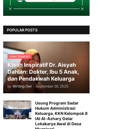
POPULAR POSTS
VIRALTAIMENT
Kisah Inspiratif Dr. Aisyah
Dahlan: Dokter, Ibu 5 Anak,
dan Pendakwah Keluarga
by
Writing Owl
-
September 26, 2025
Usung Program Sadar
Hukum Administrasi
Keluarga, KKN Kelompok 8
IAI Al-Azhary Gelar
Lokakarya Awal di Desa
Murnisari