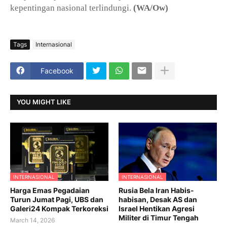
kepentingan nasional terlindungi.
(WA/Ow)
Tags
Internasional
Facebook
YOU MIGHT LIKE
INTERNASIONAL
INTERNASIONAL
Harga Emas Pegadaian
Rusia Bela Iran Habis-
Turun Jumat Pagi, UBS dan
habisan, Desak AS dan
Galeri24 Kompak Terkoreksi
Israel Hentikan Agresi
Militer di Timur Tengah
March 14, 2026