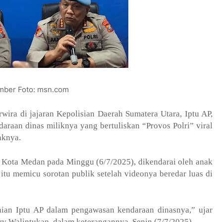
mber Foto: msn.com
wira di jajaran Kepolisian Daerah Sumatera Utara, Iptu AP,
daraan dinas miliknya yang bertuliskan “Provos Polri” viral
aknya.
di Kota Medan pada Minggu (6/7/2025), dikendarai oleh anak
 itu memicu sorotan publik setelah videonya beredar luas di
laian Iptu AP dalam pengawasan kendaraan dinasnya,” ujar
y Walintukan, dalam keterangannya, Senin (7/7/2025).