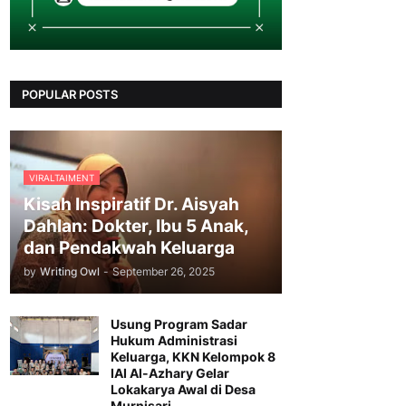
POPULAR POSTS
VIRALTAIMENT
Kisah Inspiratif Dr. Aisyah
Dahlan: Dokter, Ibu 5 Anak,
dan Pendakwah Keluarga
by
Writing Owl
-
September 26, 2025
Usung Program Sadar
Hukum Administrasi
Keluarga, KKN Kelompok 8
IAI Al-Azhary Gelar
Lokakarya Awal di Desa
Murnisari