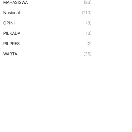
MAHASISWA
(26)
Nasional
(210)
OPINI
(8)
PILKADA
(3)
PILPRES
(2)
WARTA
(35)