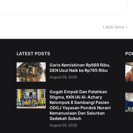
Lebih lama
LATEST POSTS
PO
Garis Kemiskinan Rp669 Ribu,
DEN Usul Naik ke Rp765 Ribu
August 06, 2026
Gugah Empati Dan Patahkan
Stigma, KKN IAI Al-Azhary
Kelompok 8 Sambangi Pasien
ODGJ Yayasan Pondok Nurani
Kemanusiaan Dan Salurkan
Sedekah Subuh
August 06, 2026