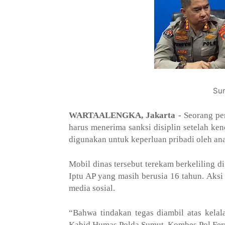
Su
WARTAALENGKA, Jakarta -
Seorang per
harus menerima sanksi disiplin setelah ken
digunakan untuk keperluan pribadi oleh an
Mobil dinas tersebut terekam berkeliling 
Iptu AP yang masih berusia 16 tahun.
Aksi
media sosial.
“Bahwa tindakan tegas diambil atas kela
Kabid Humas Polda Sumut, Kombes Pol Ferr