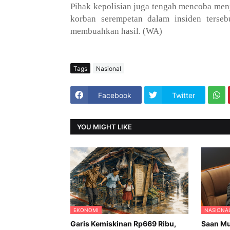
Pihak kepolisian juga tengah mencoba men
korban serempetan dalam insiden terseb
membuahkan hasil. (WA)
Tags
Nasional
Facebook
Twitter
YOU MIGHT LIKE
EKONOMI
NASIONA
Garis Kemiskinan Rp669 Ribu,
Saan Mu