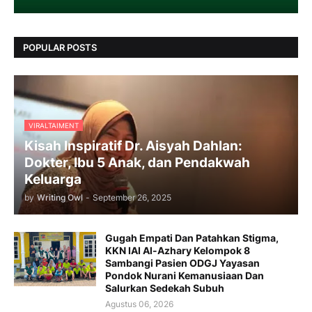
POPULAR POSTS
VIRALTAIMENT
Kisah Inspiratif Dr. Aisyah Dahlan:
Dokter, Ibu 5 Anak, dan Pendakwah
Keluarga
by
Writing Owl
-
September 26, 2025
Gugah Empati Dan Patahkan Stigma,
KKN IAI Al-Azhary Kelompok 8
Sambangi Pasien ODGJ Yayasan
Pondok Nurani Kemanusiaan Dan
Salurkan Sedekah Subuh
Agustus 06, 2026