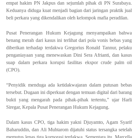
empat hakim PN Jakpus dan sejumlah pihak di PN Surabaya.
Keduanya diduga kuat menjadi bagian dari jaringan praktik jual
beli perkara yang dikendalikan oleh kelompok mafia peradilan.
Pusat Penerangan Hukum Kejagung menyampaikan bahwa
benang merah dari kasus ini terlihat dari pola vonis bebas yang
diberikan terhadap terdakwa Gregorius Ronald Tannur, pelaku
penganiayaan yang menewaskan Dini Sera Afrianti, dan kasus
suap dalam perkara korupsi fasilitas ekspor crude palm oil
(CPO).
“Penyidik menduga ada ketidakwajaran dalam putusan bebas
tersebut. Dugaan ini diperkuat dengan temuan digital dari barang
bukti yang mengarah pada pihak-pihak tertentu,” ujar Harli
Siregar, Kepala Pusat Penerangan Hukum Kejagung.
Dalam kasus CPO, tiga hakim yakni Djuyamto, Agam Syarif
Baharuddin, dan Ali Muhtarom dijatuhi status tersangka setelah
memutus lepas tiga korporasi terdakwa. Sementara itu, Marcella