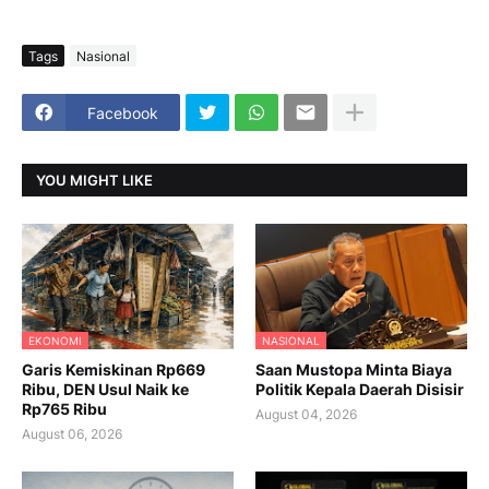
Tags
Nasional
Facebook
YOU MIGHT LIKE
EKONOMI
NASIONAL
Garis Kemiskinan Rp669
Saan Mustopa Minta Biaya
Ribu, DEN Usul Naik ke
Politik Kepala Daerah Disisir
Rp765 Ribu
August 04, 2026
August 06, 2026