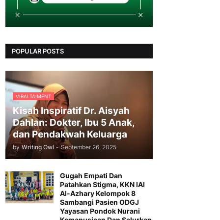
POPULAR POSTS
VIRALTAIMENT
Kisah Inspiratif Dr. Aisyah
Dahlan: Dokter, Ibu 5 Anak,
dan Pendakwah Keluarga
by
Writing Owl
-
September 26, 2025
Gugah Empati Dan
Patahkan Stigma, KKN IAI
Al-Azhary Kelompok 8
Sambangi Pasien ODGJ
Yayasan Pondok Nurani
Kemanusiaan Dan Salurkan