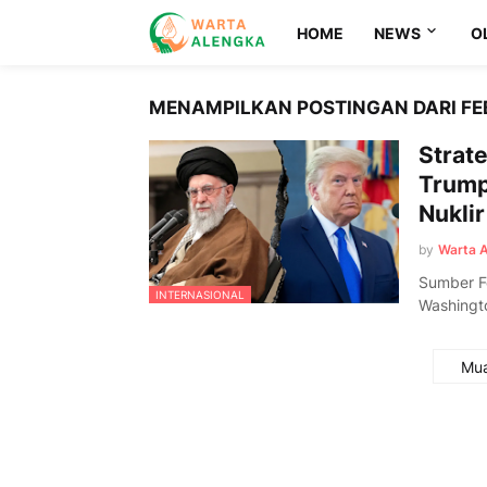
HOME
NEWS
O
MENAMPILKAN POSTINGAN DARI FEB
Strat
Trump 
Nuklir
by
Warta 
Sumber F
INTERNASIONAL
Washingt
Mua