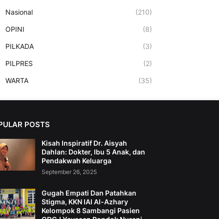
Nasional
(210)
OPINI
(8)
PILKADA
(3)
PILPRES
(2)
WARTA
(35)
PULAR POSTS
Kisah Inspiratif Dr. Aisyah
Dahlan: Dokter, Ibu 5 Anak, dan
Pendakwah Keluarga
September 26, 2025
Gugah Empati Dan Patahkan
Stigma, KKN IAI Al-Azhary
Kelompok 8 Sambangi Pasien